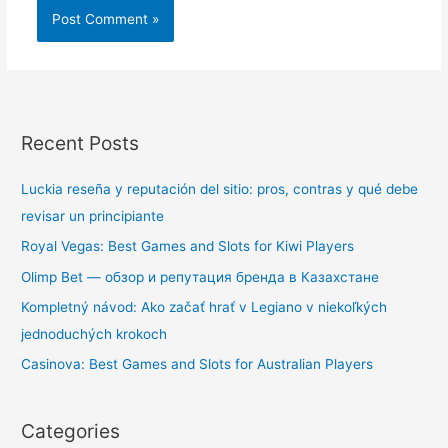
Recent Posts
Luckia reseña y reputación del sitio: pros, contras y qué debe
revisar un principiante
Royal Vegas: Best Games and Slots for Kiwi Players
Olimp Bet — обзор и репутация бренда в Казахстане
Kompletný návod: Ako začať hrať v Legiano v niekoľkých
jednoduchých krokoch
Casinova: Best Games and Slots for Australian Players
Categories