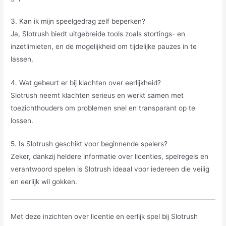
3. Kan ik mijn speelgedrag zelf beperken?
Ja, Slotrush biedt uitgebreide tools zoals stortings- en
inzetlimieten, en de mogelijkheid om tijdelijke pauzes in te
lassen.
4. Wat gebeurt er bij klachten over eerlijkheid?
Slotrush neemt klachten serieus en werkt samen met
toezichthouders om problemen snel en transparant op te
lossen.
5. Is Slotrush geschikt voor beginnende spelers?
Zeker, dankzij heldere informatie over licenties, spelregels en
verantwoord spelen is Slotrush ideaal voor iedereen die veilig
en eerlijk wil gokken.
Met deze inzichten over licentie en eerlijk spel bij Slotrush