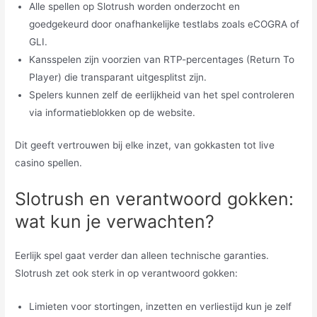
Alle spellen op Slotrush worden onderzocht en
goedgekeurd door onafhankelijke testlabs zoals eCOGRA of
GLI.
Kansspelen zijn voorzien van RTP-percentages (Return To
Player) die transparant uitgesplitst zijn.
Spelers kunnen zelf de eerlijkheid van het spel controleren
via informatieblokken op de website.
Dit geeft vertrouwen bij elke inzet, van gokkasten tot live
casino spellen.
Slotrush en verantwoord gokken:
wat kun je verwachten?
Eerlijk spel gaat verder dan alleen technische garanties.
Slotrush zet ook sterk in op verantwoord gokken:
Limieten voor stortingen, inzetten en verliestijd kun je zelf