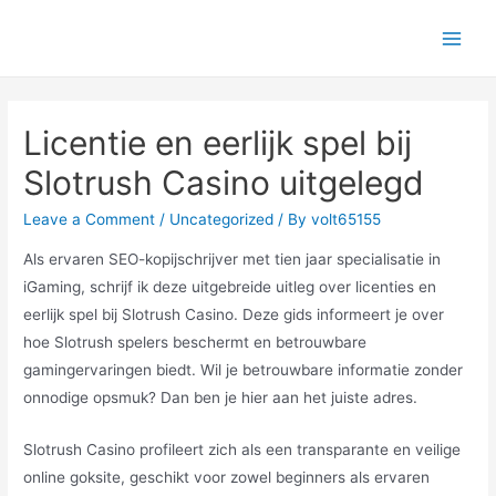
Licentie en eerlijk spel bij
Slotrush Casino uitgelegd
Leave a Comment
/
Uncategorized
/ By
volt65155
Als ervaren SEO-kopijschrijver met tien jaar specialisatie in
iGaming, schrijf ik deze uitgebreide uitleg over licenties en
eerlijk spel bij Slotrush Casino. Deze gids informeert je over
hoe Slotrush spelers beschermt en betrouwbare
gamingervaringen biedt. Wil je betrouwbare informatie zonder
onnodige opsmuk? Dan ben je hier aan het juiste adres.
Slotrush Casino profileert zich als een transparante en veilige
online goksite, geschikt voor zowel beginners als ervaren