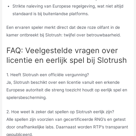
Strikte naleving van Europese regelgeving, wat niet altijd
standaard is bij buitenlandse platforms.
Een ervaren speler merkt direct dat deze roze olifant in de
kamer ontbreekt bij Slotrush: twijfel over betrouwbaarheid.
FAQ: Veelgestelde vragen over
licentie en eerlijk spel bij Slotrush
1. Heeft Slotrush een officiële vergunning?
Ja, Slotrush beschikt over een licentie vanuit een erkende
Europese autoriteit die streng toezicht houdt op eerlijk spel en
spelersbescherming.
2. Hoe weet ik zeker dat spellen op Slotrush eerlijk zijn?
Alle spellen zijn voorzien van gecertificeerde RNG’s en getest
door onafhankelijke labs. Daarnaast worden RTP’s transparant
gepubliceerd.