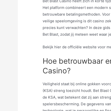
Bet Blast Casino heeft zich in korte ti
Het platform combineert een modern sp
betrouwbare betalingsmethoden. Voor s
veilige speelomgeving is dit casino z
precies kunt verwachten? In deze gids
Bet Blast, zodat jij meteen weet waar j
Bekijk hier de officiële website voor m
Hoe betrouwbaar en 
Casino?
Veiligheid staat bij online gokken voo
(KSA) streng toezicht houdt. Bet Blast
de KSA, wat betekent dat zij aan stren
spelersbescherming. De gegevens van
technologie, wat je persoonlijke en fi