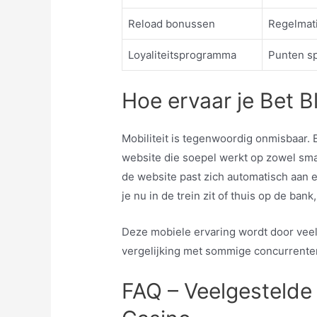
Reload bonussen
Regelmati
Loyaliteitsprogramma
Punten sp
Hoe ervaar je Bet 
Mobiliteit is tegenwoordig onmisbaar. 
website die soepel werkt op zowel smar
de website past zich automatisch aan el
je nu in de trein zit of thuis op de ba
Deze mobiele ervaring wordt door veel 
vergelijking met sommige concurrenten 
FAQ – Veelgestelde 