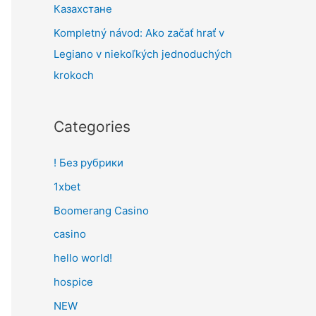
Казахстане
Kompletný návod: Ako začať hrať v
Legiano v niekoľkých jednoduchých
krokoch
Categories
! Без рубрики
1xbet
Boomerang Casino
casino
hello world!
hospice
NEW