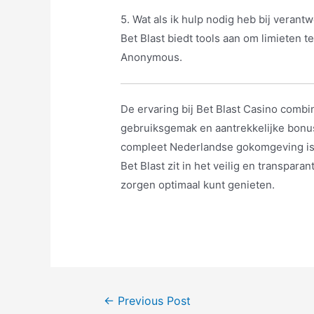
5. Wat als ik hulp nodig heb bij veran
Bet Blast biedt tools aan om limieten t
Anonymous.
De ervaring bij Bet Blast Casino comb
gebruiksgemak en aantrekkelijke bonus
compleet Nederlandse gokomgeving is 
Bet Blast zit in het veilig en transpar
zorgen optimaal kunt genieten.
←
Previous Post