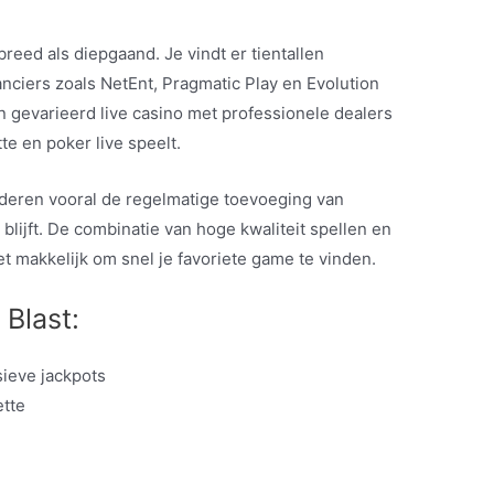
reed als diepgaand. Je vindt er tientallen
ciers zoals NetEnt, Pragmatic Play en Evolution
n gevarieerd live casino met professionele dealers
tte en poker live speelt.
eren vooral de regelmatige toevoeging van
 blijft. De combinatie van hoge kwaliteit spellen en
et makkelijk om snel je favoriete game te vinden.
 Blast:
sieve jackpots
ette