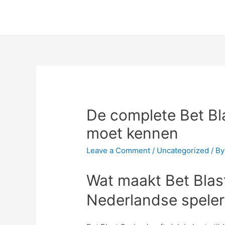
De complete Bet Bla
moet kennen
Leave a Comment
/
Uncategorized
/ B
Wat maakt Bet Blas
Nederlandse speler