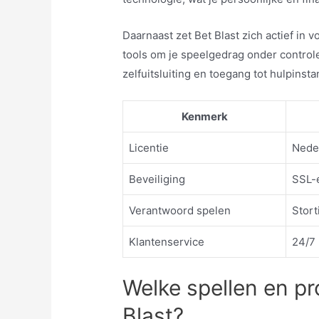
Daarnaast zet Bet Blast zich actief in 
tools om je speelgedrag onder controle
zelfuitsluiting en toegang tot hulpinsta
Kenmerk
Licentie
Neder
Beveiliging
SSL-
Verantwoord spelen
Stort
Klantenservice
24/7 
Welke spellen en pro
Blast?