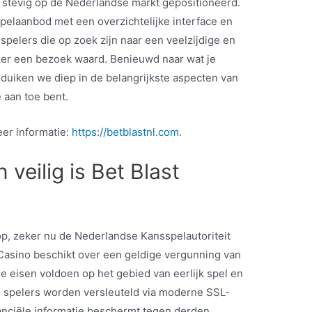
jd stevig op de Nederlandse markt gepositioneerd.
elaanbod met een overzichtelijke interface en
pelers die op zoek zijn naar een veelzijdige en
eker een bezoek waard. Benieuwd naar wat je
 duiken we diep in de belangrijkste aspecten van
e aan toe bent.
eer informatie:
https://betblastnl.com
.
veilig is Bet Blast
rop, zeker nu de Nederlandse Kansspelautoriteit
 Casino beschikt over een geldige vergunning van
ge eisen voldoen op het gebied van eerlijk spel en
 spelers worden versleuteld via moderne SSL-
nanciële informatie beschermt tegen derden.