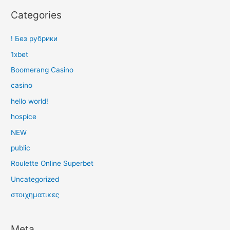
Categories
! Без рубрики
1xbet
Boomerang Casino
casino
hello world!
hospice
NEW
public
Roulette Online Superbet
Uncategorized
στοιχηματικες
Meta