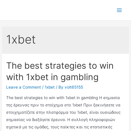
1xbet
The best strategies to win
with 1xbet in gambling
Leave a Comment
/
1xbet
/ By
volt65155
The best strategies to win with 1xbet in gambling Η σημασία
της έρευνας πριν το στοίχημα στο 1xbet Πριν ξεκινήσετε να
στοιχηματίζετε στην πλατφόρμα του 1xbet, είναι ουσιώδους
σημασίας να διεξάγετε έρευνα. Η συλλογή πληροφοριών
σχετικά με τις ομάδες, τους παίκτες και τις στατιστικές