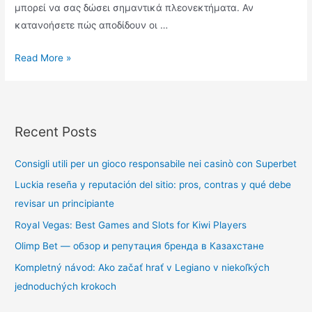
μπορεί να σας δώσει σημαντικά πλεονεκτήματα. Αν
κατανοήσετε πώς αποδίδουν οι …
Read More »
Recent Posts
Consigli utili per un gioco responsabile nei casinò con Superbet
Luckia reseña y reputación del sitio: pros, contras y qué debe
revisar un principiante
Royal Vegas: Best Games and Slots for Kiwi Players
Olimp Bet — обзор и репутация бренда в Казахстане
Kompletný návod: Ako začať hrať v Legiano v niekoľkých
jednoduchých krokoch