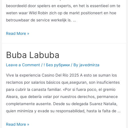
beoordeeld door spelers en experts, en het is essentieel om te
weten waar Wild Robin zich op de markt positioneert en hoe
betrouwbaar de service werkelijk is. …
Read More »
Buba Labuba
Leave a Comment
/
! Без рубрики
/ By
javedmirza
Vive la experiencia Casino Del Río 2025 A esto se suman los
reclamos por salarios básicos que,aseguran, son insuficientes
para cubrir la canasta familiar. «Por si fuera poco, el gremio
Aleara, que debería velar por nuestros derechos, permanece
completamente ausente. Desde su delegada Suarez Natalia,
quien minimiza y evade su responsabilidad, hasta la falta de …
Read More »