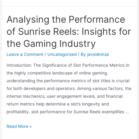
Analysing the Performance
of Sunrise Reels: Insights for
the Gaming Industry
Leave a Comment
/
Uncategorized
/ By
javedmirza
Introduction: The Significance of Slot Performance Metrics In
the highly competitive landscape of online gaming,
understanding the performance metrics of slot titles is crucial
for both developers and operators. Among various factors, the
internal mechanics, user engagement levels, and financial
return metrics help determine a slot’s longevity and
profitability. slot performance for Sunrise Reels exemplifies …
Read More »