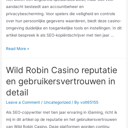
aandacht besteedt aan accountbeheer en
privacybescherming. Voor spelers die veiligheid en controle
over hun persoonlijke gegevens waarderen, biedt deze casino-
omgeving duidelijke en toegankelijke tools en instellingen. In dit
artikel bespreek ik als SEO-kopiërdschrijver met tien jaar …
Read More »
Wild Robin Casino reputatie
en gebruikersvertrouwen in
detail
Leave a Comment
/
Uncategorized
/ By
volt65155
Als SEO-copywriter met tien jaar ervaring in iGaming, richt ik
mij in dit artikel op de reputatie en het gebruikersvertrouwen
van Wild Robin Casino. Deze platformen worden continu