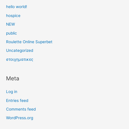
hello world!
hospice
NEW
public
Roulette Online Superbet
Uncategorized
στοιχηματικες
Meta
Log in
Entries feed
Comments feed
WordPress.org