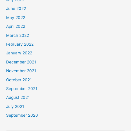
June 2022
May 2022
April 2022
March 2022
February 2022
January 2022
December 2021
November 2021
October 2021
September 2021
August 2021
July 2021
September 2020