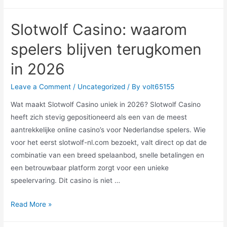
Slotwolf Casino: waarom
spelers blijven terugkomen
in 2026
Leave a Comment
/
Uncategorized
/ By
volt65155
Wat maakt Slotwolf Casino uniek in 2026? Slotwolf Casino
heeft zich stevig gepositioneerd als een van de meest
aantrekkelijke online casino’s voor Nederlandse spelers. Wie
voor het eerst slotwolf-nl.com bezoekt, valt direct op dat de
combinatie van een breed spelaanbod, snelle betalingen en
een betrouwbaar platform zorgt voor een unieke
speelervaring. Dit casino is niet …
Read More »