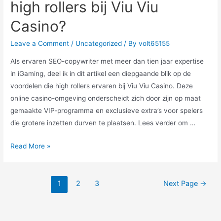
high rollers bij Viu Viu
Casino?
Leave a Comment
/
Uncategorized
/ By
volt65155
Als ervaren SEO-copywriter met meer dan tien jaar expertise
in iGaming, deel ik in dit artikel een diepgaande blik op de
voordelen die high rollers ervaren bij Viu Viu Casino. Deze
online casino-omgeving onderscheidt zich door zijn op maat
gemaakte VIP-programma en exclusieve extra’s voor spelers
die grotere inzetten durven te plaatsen. Lees verder om …
Read More »
1
2
3
Next Page
→