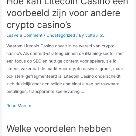
Hoe kan Litecoin Casino een
voorbeeld zijn voor andere
crypto casino’s
Leave a Comment
/
Uncategorized
/ By
volt65155
Waarom Litecoin Casino opvalt in de wereld van crypto
casino’s Als content-strateeg binnen de iGaming-sector met
een focus op SEO en nuttige content voor spelers, zie ik
steeds vaker dat de markt voor crypto casino’s groeit, maar
ook sterk gefragmenteerd is. Litecoin Casino onderscheidt
zich duidelijk door een solide combinatie van betrouwbare
betalingen, transparante spelervaring …
Read More »
Welke voordelen hebben