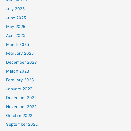
July 2025
June 2025
May 2025
April 2025
March 2025
February 2025
December 2023
March 2023
February 2023
January 2023
December 2022
November 2022
October 2022
September 2022