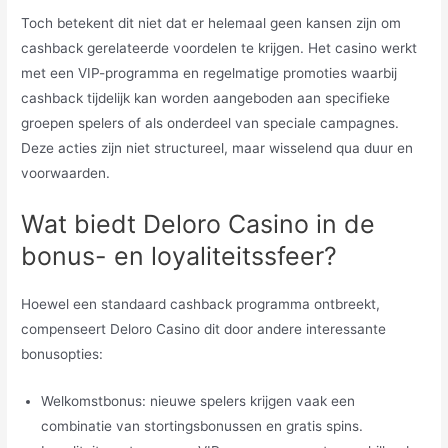
Toch betekent dit niet dat er helemaal geen kansen zijn om
cashback gerelateerde voordelen te krijgen. Het casino werkt
met een VIP-programma en regelmatige promoties waarbij
cashback tijdelijk kan worden aangeboden aan specifieke
groepen spelers of als onderdeel van speciale campagnes.
Deze acties zijn niet structureel, maar wisselend qua duur en
voorwaarden.
Wat biedt Deloro Casino in de
bonus- en loyaliteitssfeer?
Hoewel een standaard cashback programma ontbreekt,
compenseert Deloro Casino dit door andere interessante
bonusopties:
Welkomstbonus: nieuwe spelers krijgen vaak een
combinatie van stortingsbonussen en gratis spins.