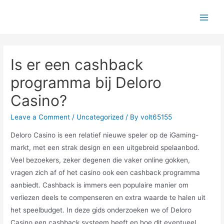
Is er een cashback
programma bij Deloro
Casino?
Leave a Comment
/
Uncategorized
/ By
volt65155
Deloro Casino is een relatief nieuwe speler op de iGaming-
markt, met een strak design en een uitgebreid spelaanbod.
Veel bezoekers, zeker degenen die vaker online gokken,
vragen zich af of het casino ook een cashback programma
aanbiedt. Cashback is immers een populaire manier om
verliezen deels te compenseren en extra waarde te halen uit
het speelbudget. In deze gids onderzoeken we of Deloro
Casino een cashback systeem heeft en hoe dit eventueel