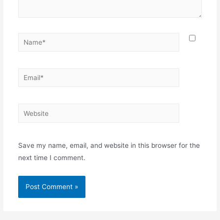
Save my name, email, and website in this browser for the
next time I comment.