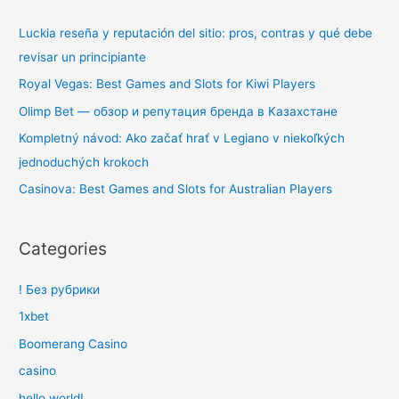
Luckia reseña y reputación del sitio: pros, contras y qué debe
revisar un principiante
Royal Vegas: Best Games and Slots for Kiwi Players
Olimp Bet — обзор и репутация бренда в Казахстане
Kompletný návod: Ako začať hrať v Legiano v niekoľkých
jednoduchých krokoch
Casinova: Best Games and Slots for Australian Players
Categories
! Без рубрики
1xbet
Boomerang Casino
casino
hello world!