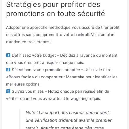
Stratégies pour profiter des
promotions en toute sécurité
Adopter une approche méthodique vous assure de tirer profit
des offres sans compromettre votre bankroll. Voici un plan
d’action en trois étapes :
Définissez votre budget – Décidez à l’avance du montant
que vous êtes prêt à risquer chaque mois.
Sélectionnez une promotion adaptée – Utilisez le filtre
« Bonus facile » du comparateur Manataka pour identifier les
meilleures options.
Suivez vos mises – Notez chaque pari réalisé afin de
vérifier quand vous avez atteint le wagering requis.
Note : La plupart des casinos demandent
une vérification d’identité avant le premier
retrait. Anticipez cette étape dès votre