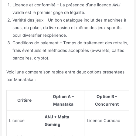
Licence et conformité – La présence d’une licence
ANJ
valide est le premier gage de légalité.
Variété des jeux – Un bon catalogue inclut des machines à
sous, du poker, du live casino et même des jeux sportifs
pour diversifier l’expérience.
Conditions de paiement – Temps de traitement des retraits,
frais éventuels et méthodes acceptées (e‑wallets, cartes
bancaires, crypto).
Voici une comparaison rapide entre deux options présentées
par Manataka :
Option A –
Option B –
Critère
Manataka
Concurrent
ANJ + Malta
Licence
Licence Curacao
Gaming