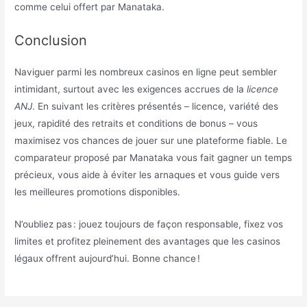
comme celui offert par Manataka.
Conclusion
Naviguer parmi les nombreux casinos en ligne peut sembler
intimidant, surtout avec les exigences accrues de la
licence
ANJ
. En suivant les critères présentés – licence, variété des
jeux, rapidité des retraits et conditions de bonus – vous
maximisez vos chances de jouer sur une plateforme fiable. Le
comparateur proposé par Manataka vous fait gagner un temps
précieux, vous aide à éviter les arnaques et vous guide vers
les meilleures promotions disponibles.
N’oubliez pas : jouez toujours de façon responsable, fixez vos
limites et profitez pleinement des avantages que les casinos
légaux offrent aujourd’hui. Bonne chance !