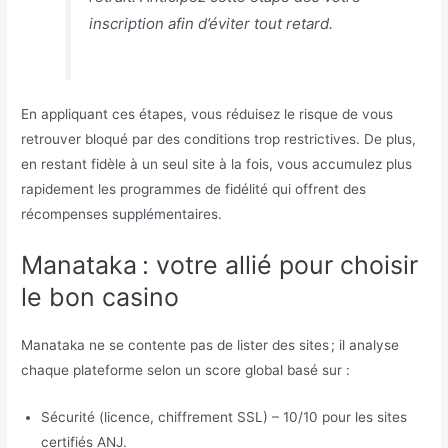
inscription afin d’éviter tout retard.
En appliquant ces étapes, vous réduisez le risque de vous
retrouver bloqué par des conditions trop restrictives. De plus,
en restant fidèle à un seul site à la fois, vous accumulez plus
rapidement les programmes de fidélité qui offrent des
récompenses supplémentaires.
Manataka : votre allié pour choisir
le bon casino
Manataka ne se contente pas de lister des sites ; il analyse
chaque plateforme selon un score global basé sur :
Sécurité (licence, chiffrement SSL) – 10/10 pour les sites
certifiés ANJ.