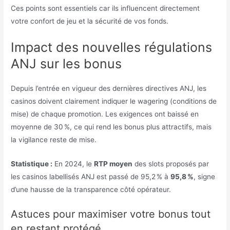
Ces points sont essentiels car ils influencent directement
votre confort de jeu et la sécurité de vos fonds.
Impact des nouvelles régulations
ANJ sur les bonus
Depuis l’entrée en vigueur des dernières directives ANJ, les
casinos doivent clairement indiquer le wagering (conditions de
mise) de chaque promotion. Les exigences ont baissé en
moyenne de 30 %, ce qui rend les bonus plus attractifs, mais
la vigilance reste de mise.
Statistique :
En 2024, le
RTP moyen
des slots proposés par
les casinos labellisés ANJ est passé de 95,2 % à
95,8 %
, signe
d’une hausse de la transparence côté opérateur.
Astuces pour maximiser votre bonus tout
en restant protégé