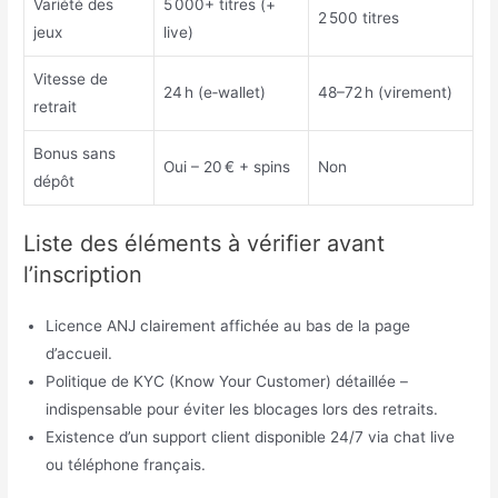
Variété des
5 000+ titres (+
2 500 titres
jeux
live)
Vitesse de
24 h (e‑wallet)
48–72 h (virement)
retrait
Bonus sans
Oui – 20 € + spins
Non
dépôt
Liste des éléments à vérifier avant
l’inscription
Licence ANJ clairement affichée au bas de la page
d’accueil.
Politique de KYC (Know Your Customer) détaillée –
indispensable pour éviter les blocages lors des retraits.
Existence d’un support client disponible 24/7 via chat live
ou téléphone français.