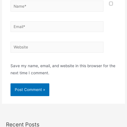
Save my name, email, and website in this browser for the
next time I comment.
Recent Posts