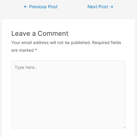
←
Previous Post
Next Post
→
Leave a Comment
Your email address will not be published.
Required fields
are marked
*