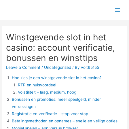
Winstgevende slot in het
casino: account verificatie,
bonussen en winsttips
Leave a Comment
/
Uncategorized
/ By
volt65155
Hoe kies je een winstgevende slot in het casino?
RTP en huisvoordeel
Volatiliteit – laag, medium, hoog
Bonussen en promoties: meer speelgeld, minder
verrassingen
Registratie en verificatie – stap voor stap
Betalingsmethoden en opnames – snelle en veilige opties
Mobiel spelen – app versus browser