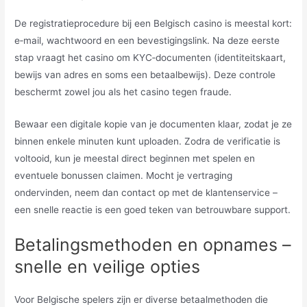
De registratieprocedure bij een Belgisch casino is meestal kort:
e‑mail, wachtwoord en een bevestigingslink. Na deze eerste
stap vraagt het casino om KYC‑documenten (identiteitskaart,
bewijs van adres en soms een betaalbewijs). Deze controle
beschermt zowel jou als het casino tegen fraude.
Bewaar een digitale kopie van je documenten klaar, zodat je ze
binnen enkele minuten kunt uploaden. Zodra de verificatie is
voltooid, kun je meestal direct beginnen met spelen en
eventuele bonussen claimen. Mocht je vertraging
ondervinden, neem dan contact op met de klantenservice –
een snelle reactie is een goed teken van betrouwbare support.
Betalingsmethoden en opnames –
snelle en veilige opties
Voor Belgische spelers zijn er diverse betaalmethoden die