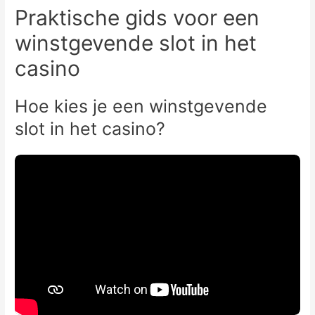
Praktische gids voor een
winstgevende slot in het
casino
Hoe kies je een winstgevende
slot in het casino?