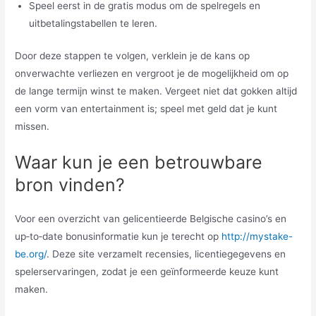
Speel eerst in de gratis modus om de spelregels en
uitbetalingstabellen te leren.
Door deze stappen te volgen, verklein je de kans op
onverwachte verliezen en vergroot je de mogelijkheid om op
de lange termijn winst te maken. Vergeet niet dat gokken altijd
een vorm van entertainment is; speel met geld dat je kunt
missen.
Waar kun je een betrouwbare
bron vinden?
Voor een overzicht van gelicentieerde Belgische casino’s en
up‑to‑date bonusinformatie kun je terecht op
http://mystake-
be.org/
. Deze site verzamelt recensies, licentiegegevens en
spelerservaringen, zodat je een geïnformeerde keuze kunt
maken.