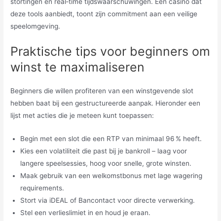
stortingen en real‑time tijdswaarschuwingen. Een casino dat
deze tools aanbiedt, toont zijn commitment aan een veilige
speelomgeving.
Praktische tips voor beginners om
winst te maximaliseren
Beginners die willen profiteren van een winstgevende slot
hebben baat bij een gestructureerde aanpak. Hieronder een
lijst met acties die je meteen kunt toepassen:
Begin met een slot die een RTP van minimaal 96 % heeft.
Kies een volatiliteit die past bij je bankroll – laag voor
langere speelsessies, hoog voor snelle, grote winsten.
Maak gebruik van een welkomstbonus met lage wagering
requirements.
Stort via iDEAL of Bancontact voor directe verwerking.
Stel een verlieslimiet in en houd je eraan.