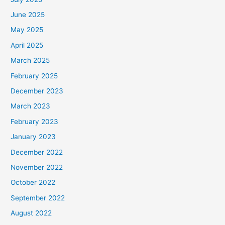
June 2025
May 2025
April 2025
March 2025
February 2025
December 2023
March 2023
February 2023
January 2023
December 2022
November 2022
October 2022
September 2022
August 2022