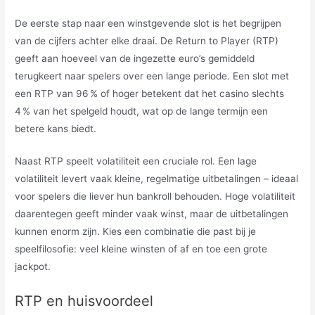
De eerste stap naar een winstgevende slot is het begrijpen
van de cijfers achter elke draai. De Return to Player (RTP)
geeft aan hoeveel van de ingezette euro’s gemiddeld
terugkeert naar spelers over een lange periode. Een slot met
een RTP van 96 % of hoger betekent dat het casino slechts
4 % van het spelgeld houdt, wat op de lange termijn een
betere kans biedt.
Naast RTP speelt volatiliteit een cruciale rol. Een lage
volatiliteit levert vaak kleine, regelmatige uitbetalingen – ideaal
voor spelers die liever hun bankroll behouden. Hoge volatiliteit
daarentegen geeft minder vaak winst, maar de uitbetalingen
kunnen enorm zijn. Kies een combinatie die past bij je
speelfilosofie: veel kleine winsten of af en toe een grote
jackpot.
RTP en huisvoordeel