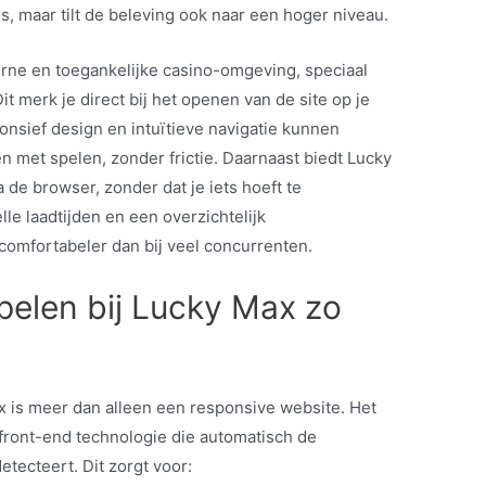
s, maar tilt de beleving ook naar een hoger niveau.
erne en toegankelijke casino-omgeving, speciaal
t merk je direct bij het openen van de site op je
onsief design en intuïtieve navigatie kunnen
 met spelen, zonder frictie. Daarnaast biedt Lucky
 de browser, zonder dat je iets hoeft te
le laadtijden en een overzichtelijk
omfortabeler dan bij veel concurrenten.
pelen bij Lucky Max zo
x is meer dan alleen een responsive website. Het
front-end technologie die automatisch de
tecteert. Dit zorgt voor: