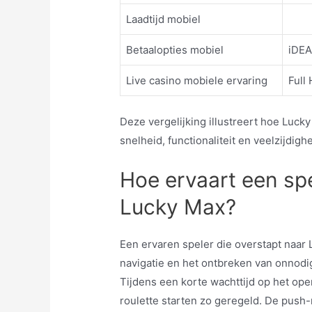
Laadtijd mobiel
Betaalopties mobiel
iDEA
Live casino mobiele ervaring
Full
Deze vergelijking illustreert hoe Luc
snelheid, functionaliteit en veelzijdighe
Hoe ervaart een spe
Lucky Max?
Een ervaren speler die overstapt naar 
navigatie en het ontbreken van onnodi
Tijdens een korte wachttijd op het open
roulette starten zo geregeld. De push-