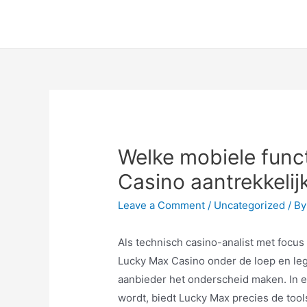
Welke mobiele fun
Casino aantrekkeli
Leave a Comment
/
Uncategorized
/ B
Als technisch casino-analist met focus
Lucky Max Casino onder de loep en leg
aanbieder het onderscheid maken. In 
wordt, biedt Lucky Max precies de tool