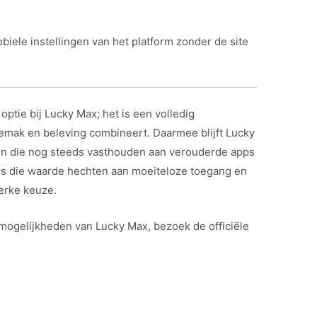
biele instellingen van het platform zonder de site
optie bij Lucky Max; het is een volledig
gemak en beleving combineert. Daarmee blijft Lucky
en die nog steeds vasthouden aan verouderde apps
ers die waarde hechten aan moeiteloze toegang en
terke keuze.
mogelijkheden van Lucky Max, bezoek de officiële