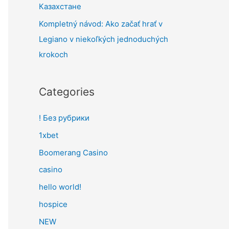
Казахстане
Kompletný návod: Ako začať hrať v
Legiano v niekoľkých jednoduchých
krokoch
Categories
! Без рубрики
1xbet
Boomerang Casino
casino
hello world!
hospice
NEW