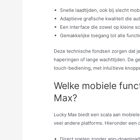
Snelle laadtijden, ook bij slecht mob
Adaptieve grafische kwaliteit die au
Een interface die zowel op kleine s
Gemakkelijke toegang tot alle func
Deze technische fondsen zorgen dat je
haperingen of lange wachttijden. De g
touch-bediening, met intuïtieve knop
Welke mobiele func
Max?
Lucky Max biedt een scala aan mobiele 
veel andere platforms. Hieronder een o
Direct spelen zonder app-download: 