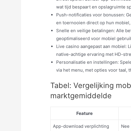
wat tijd bespaart en opslagruimte sp
Push-notificaties voor bonussen: G
en toernooien direct op hun mobiel
Snelle en veilige betalingen: Alle b
geoptimaliseerd voor mobiel gebrui
Live casino aangepast aan mobiel: L
native-achtige ervaring met HD-str
Personalisatie en instellingen: Sp
via het menu, met opties voor taal, 
Tabel: Vergelijking mo
marktgemiddelde
Feature
App-download verplichting
Nee