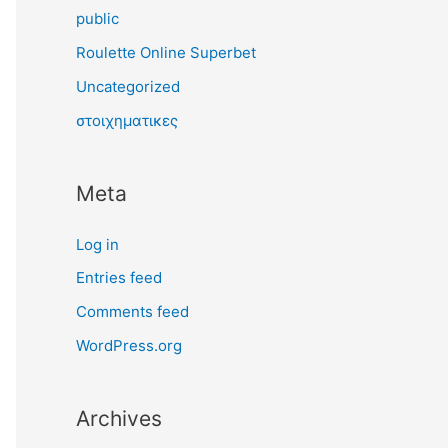
public
Roulette Online Superbet
Uncategorized
στοιχηματικες
Meta
Log in
Entries feed
Comments feed
WordPress.org
Archives