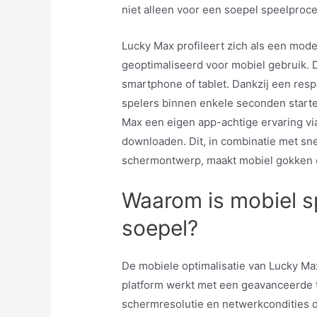
niet alleen voor een soepel speelproce
Lucky Max profileert zich als een mod
geoptimaliseerd voor mobiel gebruik. Di
smartphone of tablet. Dankzij een resp
spelers binnen enkele seconden starten
Max een eigen app-achtige ervaring via
downloaden. Dit, in combinatie met snel
schermontwerp, maakt mobiel gokken c
Waarom is mobiel s
soepel?
De mobiele optimalisatie van Lucky Ma
platform werkt met een geavanceerde 
schermresolutie en netwerkcondities de