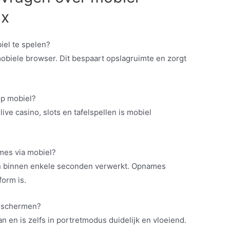
ax
iel te spelen?
obiele browser. Dit bespaart opslagruimte en zorgt
op mobiel?
live casino, slots en tafelspellen is mobiel
ames via mobiel?
en binnen enkele seconden verwerkt. Opnames
orm is.
ne schermen?
an en is zelfs in portretmodus duidelijk en vloeiend.