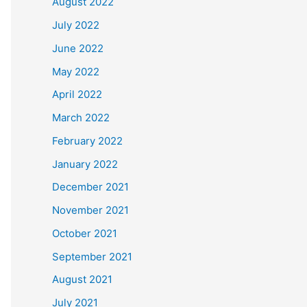
August 2022
July 2022
June 2022
May 2022
April 2022
March 2022
February 2022
January 2022
December 2021
November 2021
October 2021
September 2021
August 2021
July 2021