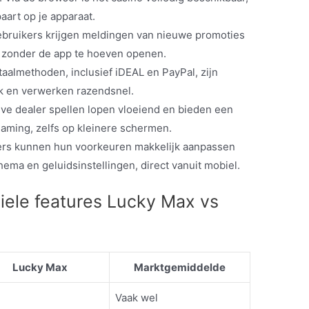
aart op je apparaat.
ebruikers krijgen meldingen van nieuwe promoties
, zonder de app te hoeven openen.
etaalmethoden, inclusief iDEAL en PayPal, zijn
k en verwerken razendsnel.
ive dealer spellen lopen vloeiend en bieden een
eaming, zelfs op kleinere schermen.
elers kunnen hun voorkeuren makkelijk aanpassen
thema en geluidsinstellingen, direct vanuit mobiel.
biele features Lucky Max vs
Lucky Max
Marktgemiddelde
Vaak wel