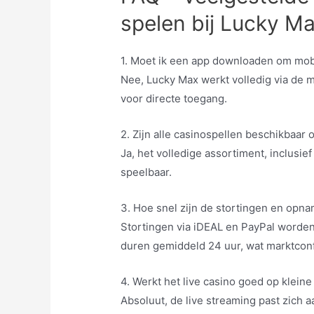
spelen bij Lucky M
1. Moet ik een app downloaden om mob
Nee, Lucky Max werkt volledig via de m
voor directe toegang.
2. Zijn alle casinospellen beschikbaar 
Ja, het volledige assortiment, inclusief 
speelbaar.
3. Hoe snel zijn de stortingen en opn
Stortingen via iDEAL en PayPal word
duren gemiddeld 24 uur, wat marktconf
4. Werkt het live casino goed op klei
Absoluut, de live streaming past zich a