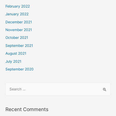
February 2022
January 2022
December 2021
November 2021
October 2021
September 2021
August 2021
July 2021
September 2020
Recent Comments