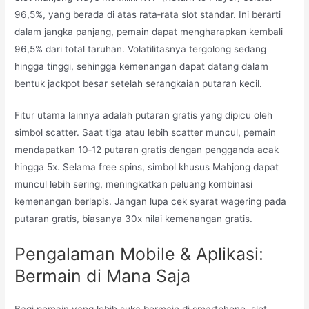
96,5%, yang berada di atas rata‑rata slot standar. Ini berarti
dalam jangka panjang, pemain dapat mengharapkan kembali
96,5% dari total taruhan. Volatilitasnya tergolong sedang
hingga tinggi, sehingga kemenangan dapat datang dalam
bentuk jackpot besar setelah serangkaian putaran kecil.
Fitur utama lainnya adalah putaran gratis yang dipicu oleh
simbol scatter. Saat tiga atau lebih scatter muncul, pemain
mendapatkan 10‑12 putaran gratis dengan pengganda acak
hingga 5x. Selama free spins, simbol khusus Mahjong dapat
muncul lebih sering, meningkatkan peluang kombinasi
kemenangan berlapis. Jangan lupa cek syarat wagering pada
putaran gratis, biasanya 30x nilai kemenangan gratis.
Pengalaman Mobile & Aplikasi:
Bermain di Mana Saja