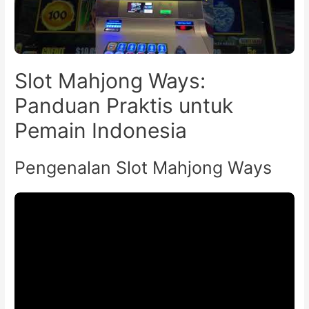
Slot Mahjong Ways:
Panduan Praktis untuk
Pemain Indonesia
Pengenalan Slot Mahjong Ways