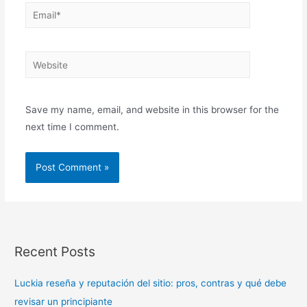
Save my name, email, and website in this browser for the
next time I comment.
Recent Posts
Luckia reseña y reputación del sitio: pros, contras y qué debe
revisar un principiante