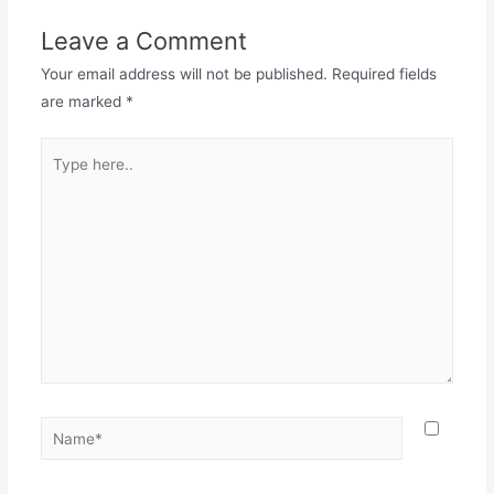
Leave a Comment
Your email address will not be published.
Required fields
are marked
*