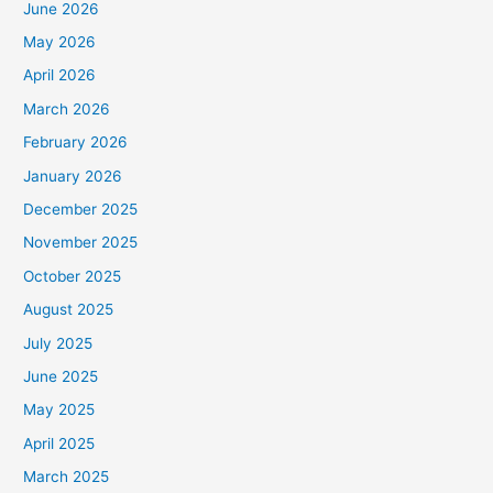
June 2026
May 2026
April 2026
March 2026
February 2026
January 2026
December 2025
November 2025
October 2025
August 2025
July 2025
June 2025
May 2025
April 2025
March 2025