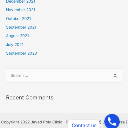
December 2021
November 2021
October 2021
September 2021
August 2021
July 2021
September 2020
Recent Comments
Phone
Phone
Copyright 2022 Javed Poly Clinic | Powered by Col (R) Javed Mirza |
Contact us
Phone