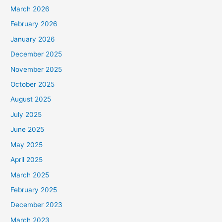
March 2026
February 2026
January 2026
December 2025
November 2025
October 2025
August 2025
July 2025
June 2025
May 2025
April 2025
March 2025
February 2025
December 2023
March 2023