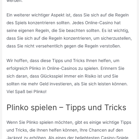
werden.
Ein weiterer wichtiger Aspekt ist, dass Sie sich auf die Regeln
des Spiels konzentrieren sollten. Jedes Online-Casino hat
seine eigenen Regeln, die Sie beachten sollten. Es ist wichtig,
dass Sie sich auf die Regeln konzentrieren, um sicherzustellen,
dass Sie nicht versehentlich gegen die Regeln verstoßen.
Wir hoffen, dass diese Tipps und Tricks Ihnen helfen, um
erfolgreich Plinko in Online-Casinos zu spielen. Erinnern Sie
sich daran, dass Glücksspiel immer ein Risiko ist und Sie
sollten nie mehr Geld investieren, als Sie sich leisten können.
Viel Spaß bei Plinko!
Plinko spielen – Tipps und Tricks
Wenn Sie Plinko spielen möchten, gibt es einige wichtige Tipps
und Tricks, die Ihnen helfen können, Ihre Chancen auf den
Jackpot zu erhöhen. Als eines der beliebtesten Casino-Spiele