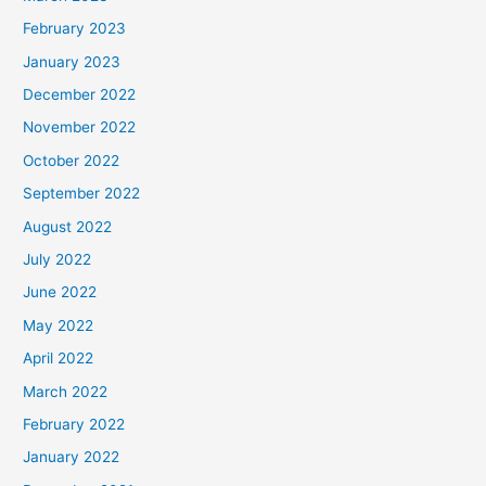
February 2023
January 2023
December 2022
November 2022
October 2022
September 2022
August 2022
July 2022
June 2022
May 2022
April 2022
March 2022
February 2022
January 2022