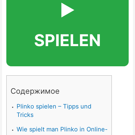
▶️
SPIELEN
Содержимое
Plinko spielen – Tipps und
Tricks
Wie spielt man Plinko in Online-