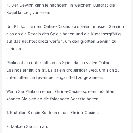
4. Der Gewinn kann je nachdem, in welchem Quadrat die
Kugel landet, variieren.
Um Plinko in einem Online-Casino zu spielen, müssen Sie sich
also an die Regeln des Spiels halten und die Kugel sorgfältig
auf das Rechtecknetz werfen, um den größten Gewinn zu
erzielen.
Plinko ist ein unterhaltsames Spiel, das in vielen Online-
Casinos erhältlich ist. Es ist ein großartiger Weg, um sich zu
unterhalten und eventuell sogar Geld zu gewinnen.
Wenn Sie Plinko in einem Online-Casino spielen möchten,
können Sie sich an die folgenden Schritte halten:
1. Erstellen Sie ein Konto in einem Online-Casino.
2. Melden Sie sich an.