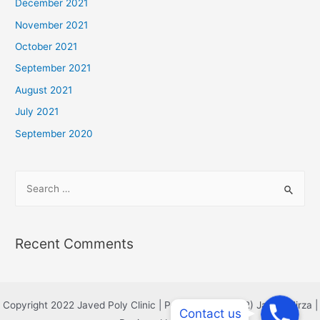
December 2021
November 2021
October 2021
September 2021
August 2021
July 2021
September 2020
Recent Comments
Phone
Phone
Copyright 2022 Javed Poly Clinic | Powered by Col (R) Javed Mirza |
Contact us
Phone