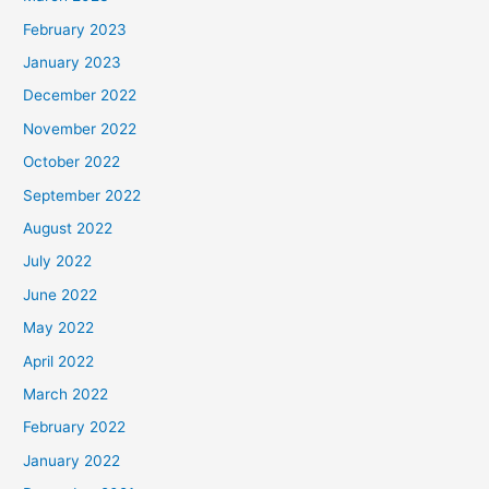
February 2023
January 2023
December 2022
November 2022
October 2022
September 2022
August 2022
July 2022
June 2022
May 2022
April 2022
March 2022
February 2022
January 2022