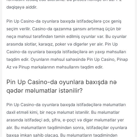
dəqiqəyə aiddir.
Pin Up Casino-da oyunlara baxışda istifadəçilərə çox geniş
seçim verilir. Casino-da qazanma şansını artırmaq üçün bir
neçə məhsul tərəfindən təmin edilmiş oyunlar var. Bu oyunlar
arasında slotlar, karaqız, poker və digərlər yer alır. Pin Up
Casino-da oyunlara baxışda istifadəçilərə ən yaxşı məhsulları
təqdim edir. Oyunların məhsul sahəsində Pin Up Casino, Pinap
Az və Pinup markalarının məhsullarını təqdim edir.
Pin Up Casino-da oyunlara baxışda nə
qədər məlumatlar istənilir?
Pin Up Casino-da oyunlara baxışda istifadəçilərə məlumatları
daxil etməli kimi, bir neçə məlumat istənilir. Bu məlumatlar
arasında istifadəçi adı, şifrə, e-poçt və digər məlumatlar yer
alır. Bu məlumatların təqdimindən sonra, istifadəçilər oyunlara
baxışa imkan sahib olacaq. Bu məlumatların təqdimindən