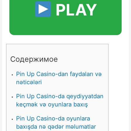
PLAY
Содержимое
Pin Up Casino-dan faydaları və
nəticələri
Pin Up Casino-da qeydiyyatdan
keçmək və oyunlara baxış
Pin Up Casino-da oyunlara
baxışda nə qədər məlumatlar