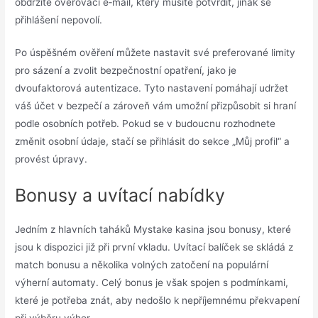
obdržíte ověřovací e‑mail, který musíte potvrdit, jinak se
přihlášení nepovolí.
Po úspěšném ověření můžete nastavit své preferované limity
pro sázení a zvolit bezpečnostní opatření, jako je
dvoufaktorová autentizace. Tyto nastavení pomáhají udržet
váš účet v bezpečí a zároveň vám umožní přizpůsobit si hraní
podle osobních potřeb. Pokud se v budoucnu rozhodnete
změnit osobní údaje, stačí se přihlásit do sekce „Můj profil“ a
provést úpravy.
Bonusy a uvítací nabídky
Jedním z hlavních taháků Mystake kasina jsou bonusy, které
jsou k dispozici již při první vkladu. Uvítací balíček se skládá z
match bonusu a několika volných zatočení na populární
výherní automaty. Celý bonus je však spojen s podmínkami,
které je potřeba znát, aby nedošlo k nepříjemnému překvapení