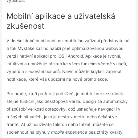
výplatou.
Mobilní aplikace a uživatelská
zkušenost
V dnešní době není hraní bez mobilního zařízení představitelné,
a tak Mystake kasino nabízí plně optimalizovanou webovou
verzi i nativní aplikaci pro iOS i Android. Aplikace je rychlá,
intuitivní a umožňuje přístup ke všem funkcím včetně vkladů,
výběrů a sledování bonusů. Navíc můžete kdykoli zapnout
notifikace, které vás upozorní na nové promo akce.
Pro hráče, kteří preferují prohlížeč, je mobilní verze stránek
stejně funkční jako desktopová verze. Design se automaticky
přizpůsobí velikosti obrazovky, což usnadňuje navigaci i v
rušných situacích, jako je cesta v metru nebo čekání ve
frontě. Ať už používáte telefon nebo tablet, můžete se
spolehnout na plynulý
mobile experience
bez ztráty kvality