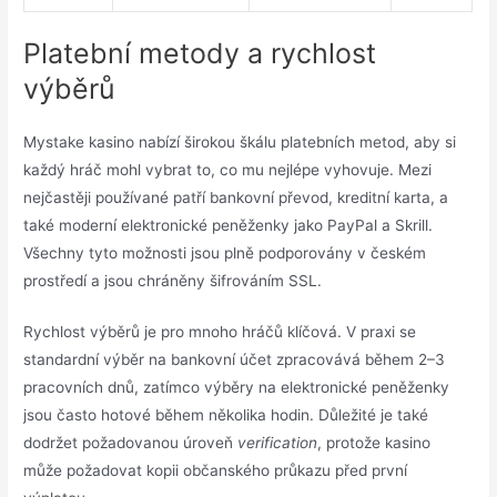
Platební metody a rychlost
výběrů
Mystake kasino nabízí širokou škálu platebních metod, aby si
každý hráč mohl vybrat to, co mu nejlépe vyhovuje. Mezi
nejčastěji používané patří bankovní převod, kreditní karta, a
také moderní elektronické peněženky jako PayPal a Skrill.
Všechny tyto možnosti jsou plně podporovány v českém
prostředí a jsou chráněny šifrováním SSL.
Rychlost výběrů je pro mnoho hráčů klíčová. V praxi se
standardní výběr na bankovní účet zpracovává během 2–3
pracovních dnů, zatímco výběry na elektronické peněženky
jsou často hotové během několika hodin. Důležité je také
dodržet požadovanou úroveň
verification
, protože kasino
může požadovat kopii občanského průkazu před první