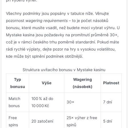
při výběru výher.
Všechny podmínky jsou popsány v tabulce níže. Věnujte
pozornost
wagering requirements
– to je počet násobků
bonusu, které musíte vsadit, než budete moci vybrat výhru. U
Mystake kasina jsou požadavky na promítnutí průměrně 30×,
což je v rámci českého trhu poměrně standardní. Pokud máte
rádi rychlé výplaty, dejte pozor na hry s vysokou volatilitou,
kde může být splnění podmínek obtížnější.
Struktura uvítacího bonusu v Mystake kasinu
Typ
Wagering
Výše
Platnost
bonusu
(násobek)
Match
100 % až do
30×
7 dní
bonus
10 000 Kč
Free
25× výher z free
20 zatočení
5 dní
spins
spinů