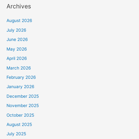
Archives
August 2026
July 2026
June 2026
May 2026
April 2026
March 2026
February 2026
January 2026
December 2025
November 2025
October 2025
August 2025
July 2025