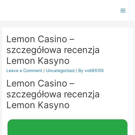
Lemon Casino –
szczegółowa recenzja
Lemon Kasyno
Leave a Comment
/
Uncategorized
/ By
volt65155
Lemon Casino –
szczegółowa recenzja
Lemon Kasyno