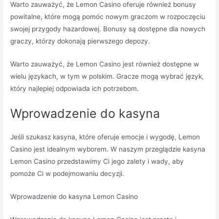
Warto zauważyć, że Lemon Casino oferuje również bonusy
powitalne, które mogą pomóc nowym graczom w rozpoczęciu
swojej przygody hazardowej. Bonusy są dostępne dla nowych
graczy, którzy dokonają pierwszego depozy.
Warto zauważyć, że Lemon Casino jest również dostępne w
wielu językach, w tym w polskim. Gracze mogą wybrać język,
który najlepiej odpowiada ich potrzebom.
Wprowadzenie do kasyna
Jeśli szukasz kasyna, które oferuje emocje i wygodę, Lemon
Casino jest idealnym wyborem. W naszym przeglądzie kasyna
Lemon Casino przedstawimy Ci jego zalety i wady, aby
pomoże Ci w podejmowaniu decyzji.
Wprowadzenie do kasyna Lemon Casino