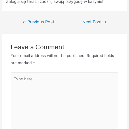
Zaloguj się teraz i zacznij swoją przygodę w kasynie!
←
Previous Post
Next Post
→
Leave a Comment
Your email address will not be published.
Required fields
are marked
*