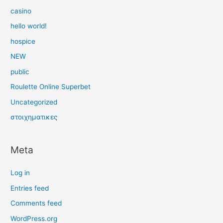
casino
hello world!
hospice
NEW
public
Roulette Online Superbet
Uncategorized
στοιχηματικες
Meta
Log in
Entries feed
Comments feed
WordPress.org