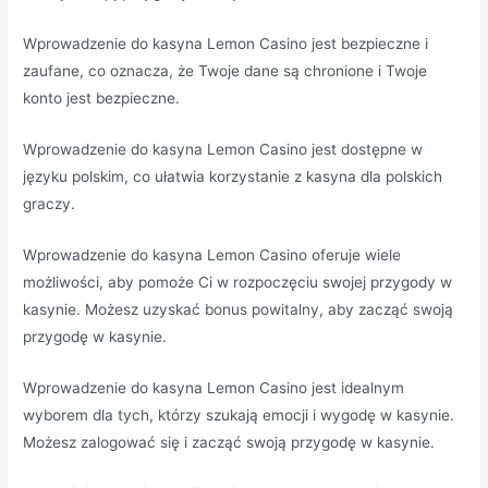
Wprowadzenie do kasyna Lemon Casino jest bezpieczne i
zaufane, co oznacza, że Twoje dane są chronione i Twoje
konto jest bezpieczne.
Wprowadzenie do kasyna Lemon Casino jest dostępne w
języku polskim, co ułatwia korzystanie z kasyna dla polskich
graczy.
Wprowadzenie do kasyna Lemon Casino oferuje wiele
możliwości, aby pomoże Ci w rozpoczęciu swojej przygody w
kasynie. Możesz uzyskać bonus powitalny, aby zacząć swoją
przygodę w kasynie.
Wprowadzenie do kasyna Lemon Casino jest idealnym
wyborem dla tych, którzy szukają emocji i wygodę w kasynie.
Możesz zalogować się i zacząć swoją przygodę w kasynie.