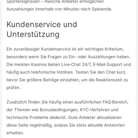
Sportereignissen – manche Anbieter ermöglichen
Auszahlungen innerhalb von Minuten nach Spielende.
Kundenservice und
Unterstützung
Ein zuverlässiger Kundenservice ist ein wichtiges Kriterium,
besonders wenn Sie Fragen zu Ein- oder Auszahlungen haben.
Die meisten Kasinos bieten Live‑Chat 24/7, E‑Mail‑Support und
häufig auch telefonische Hotlines. Testen Sie den Chat kurz,
bevor Sie größere Beträge einzahlen, um die Reaktionszeit zu
prüfen.
Zusätzlich finden Sie häufig einen ausführlichen FAQ‑Bereich,
der Themen wie Bonusbedingungen, KYC‑Verfahren und
technische Probleme abdeckt. Gute Anbieter aktualisieren
diese Seite regelmäßig, sodass Sie stets aktuelle Antworten
erhalten.