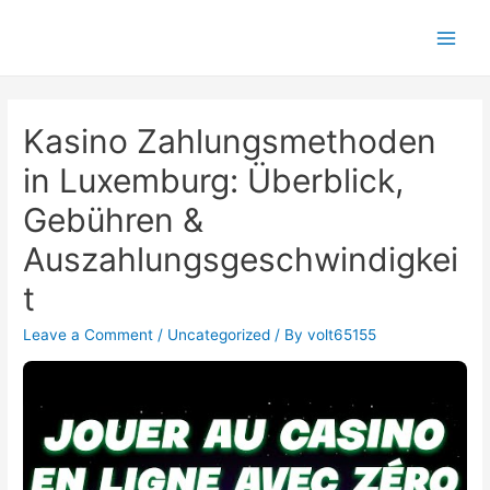
Kasino Zahlungsmethoden
in Luxemburg: Überblick,
Gebühren &
Auszahlungsgeschwindigkei
t
Leave a Comment
/
Uncategorized
/ By
volt65155