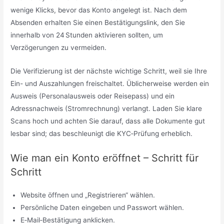
wenige Klicks, bevor das Konto angelegt ist. Nach dem
Absenden erhalten Sie einen Bestätigungslink, den Sie
innerhalb von 24 Stunden aktivieren sollten, um
Verzögerungen zu vermeiden.
Die Verifizierung ist der nächste wichtige Schritt, weil sie Ihre
Ein- und Auszahlungen freischaltet. Üblicherweise werden ein
Ausweis (Personalausweis oder Reisepass) und ein
Adressnachweis (Stromrechnung) verlangt. Laden Sie klare
Scans hoch und achten Sie darauf, dass alle Dokumente gut
lesbar sind; das beschleunigt die KYC‑Prüfung erheblich.
Wie man ein Konto eröffnet – Schritt für
Schritt
Website öffnen und „Registrieren“ wählen.
Persönliche Daten eingeben und Passwort wählen.
E‑Mail‑Bestätigung anklicken.