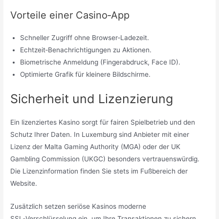
Vorteile einer Casino‑App
Schneller Zugriff ohne Browser‑Ladezeit.
Echtzeit‑Benachrichtigungen zu Aktionen.
Biometrische Anmeldung (Fingerabdruck, Face ID).
Optimierte Grafik für kleinere Bildschirme.
Sicherheit und Lizenzierung
Ein lizenziertes Kasino sorgt für fairen Spielbetrieb und den
Schutz Ihrer Daten. In Luxemburg sind Anbieter mit einer
Lizenz der Malta Gaming Authority (MGA) oder der UK
Gambling Commission (UKGC) besonders vertrauenswürdig.
Die Lizenzinformation finden Sie stets im Fußbereich der
Website.
Zusätzlich setzen seriöse Kasinos moderne
SSL‑Verschlüsselung ein, um Ihre Transaktionen zu sichern.