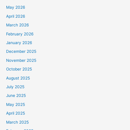
May 2026
April 2026
March 2026
February 2026
January 2026
December 2025
November 2025
October 2025
August 2025
July 2025
June 2025
May 2025
April 2025
March 2025