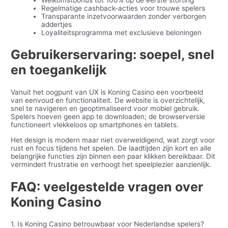
Regelmatige cashback-acties voor trouwe spelers
Transparante inzetvoorwaarden zonder verborgen
addertjes
Loyaliteitsprogramma met exclusieve beloningen
Gebruikerservaring: soepel, snel
en toegankelijk
Vanuit het oogpunt van UX is Koning Casino een voorbeeld
van eenvoud en functionaliteit. De website is overzichtelijk,
snel te navigeren en geoptimaliseerd voor mobiel gebruik.
Spelers hoeven geen app te downloaden; de browserversie
functioneert vlekkeloos op smartphones en tablets.
Het design is modern maar niet overweldigend, wat zorgt voor
rust en focus tijdens het spelen. De laadtijden zijn kort en alle
belangrijke functies zijn binnen een paar klikken bereikbaar. Dit
vermindert frustratie en verhoogt het speelplezier aanzienlijk.
FAQ: veelgestelde vragen over
Koning Casino
1. Is Koning Casino betrouwbaar voor Nederlandse spelers?