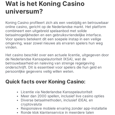
Wat is het Koning Casino
universum?
Koning Casino profileert zich als een veelzijdig en betrouwbaar
online casino, gericht op de Nederlandse markt. Het platform
combineert een uitgebreid spelaanbod met solide
betaalmogelijkheden en een gebruiksvriendelijke interface.
Voor spelers betekent dit een soepele instap in een veilige
omgeving, waar zowel nieuwe als ervaren spelers hun weg
vinden.
Het casino beschikt over een actuele licentie, uitgegeven door
de Nederlandse Kansspelautoriteit (KSA), wat de
betrouwbaarheid en naleving van strenge regelgeving
onderschrijft. Dit is essentieel voor spelers die hun geld en
persoonlijke gegevens veilig willen weten.
Quick facts over Koning Casino:
Licentie via Nederlandse Kansspelautoriteit
Meer dan 2000 spellen, inclusief live casino opties
Diverse betaalmethoden, inclusief iDEAL en
cryptovaluta
Responsieve mobiele ervaring zonder app-installatie
Ronde klok klantenservice in meerdere talen