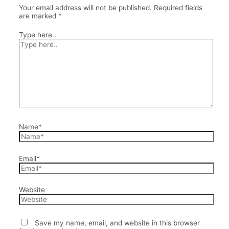
Your email address will not be published.
Required fields
are marked
*
Type here..
Name*
Email*
Website
Save my name, email, and website in this browser