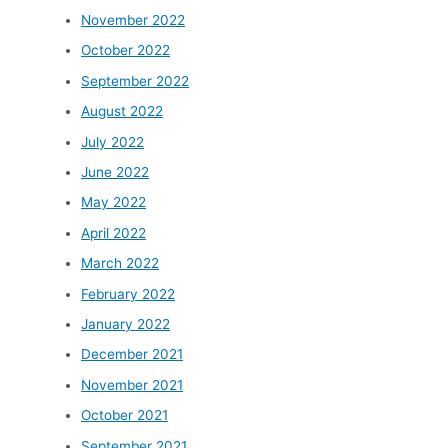
November 2022
October 2022
September 2022
August 2022
July 2022
June 2022
May 2022
April 2022
March 2022
February 2022
January 2022
December 2021
November 2021
October 2021
September 2021