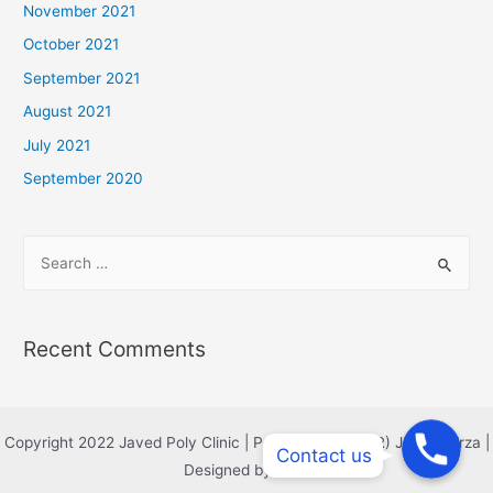
November 2021
October 2021
September 2021
August 2021
July 2021
September 2020
Recent Comments
Phone
Phone
Copyright 2022 Javed Poly Clinic | Powered by Col (R) Javed Mirza |
Contact us
Phone
Designed by MAS