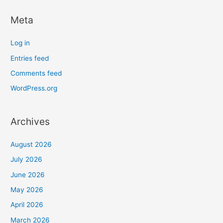
Meta
Log in
Entries feed
Comments feed
WordPress.org
Archives
August 2026
July 2026
June 2026
May 2026
April 2026
March 2026