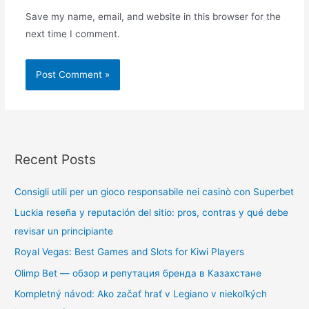
Save my name, email, and website in this browser for the
next time I comment.
Recent Posts
Consigli utili per un gioco responsabile nei casinò con Superbet
Luckia reseña y reputación del sitio: pros, contras y qué debe
revisar un principiante
Royal Vegas: Best Games and Slots for Kiwi Players
Olimp Bet — обзор и репутация бренда в Казахстане
Kompletný návod: Ako začať hrať v Legiano v niekoľkých