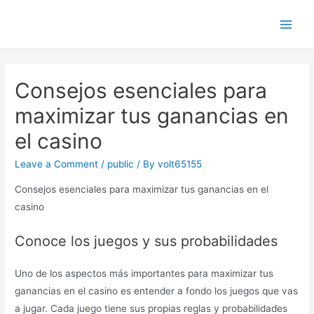
Consejos esenciales para
maximizar tus ganancias en
el casino
Leave a Comment
/
public
/ By
volt65155
Consejos esenciales para maximizar tus ganancias en el
casino
Conoce los juegos y sus probabilidades
Uno de los aspectos más importantes para maximizar tus
ganancias en el casino es entender a fondo los juegos que vas
a jugar. Cada juego tiene sus propias reglas y probabilidades