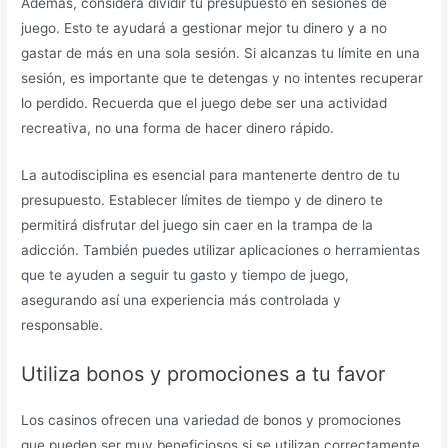
Además, considera dividir tu presupuesto en sesiones de
juego. Esto te ayudará a gestionar mejor tu dinero y a no
gastar de más en una sola sesión. Si alcanzas tu límite en una
sesión, es importante que te detengas y no intentes recuperar
lo perdido. Recuerda que el juego debe ser una actividad
recreativa, no una forma de hacer dinero rápido.
La autodisciplina es esencial para mantenerte dentro de tu
presupuesto. Establecer límites de tiempo y de dinero te
permitirá disfrutar del juego sin caer en la trampa de la
adicción. También puedes utilizar aplicaciones o herramientas
que te ayuden a seguir tu gasto y tiempo de juego,
asegurando así una experiencia más controlada y
responsable.
Utiliza bonos y promociones a tu favor
Los casinos ofrecen una variedad de bonos y promociones
que pueden ser muy beneficiosos si se utilizan correctamente.