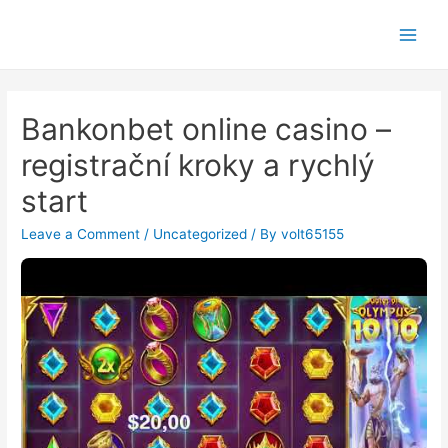
Bankonbet online casino –
registrační kroky a rychlý
start
Leave a Comment
/
Uncategorized
/ By
volt65155