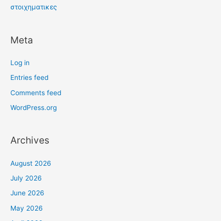
στοιχηματικες
Meta
Log in
Entries feed
Comments feed
WordPress.org
Archives
August 2026
July 2026
June 2026
May 2026