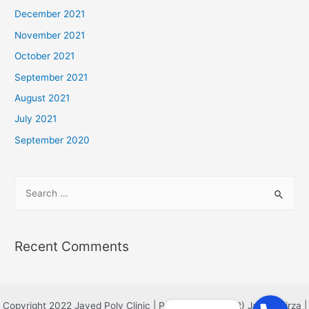
December 2021
November 2021
October 2021
September 2021
August 2021
July 2021
September 2020
Recent Comments
Phone
Phone
Copyright 2022 Javed Poly Clinic | Powered by Col (R) Javed Mirza |