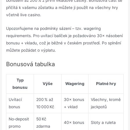
bonusem až 200 % z první vkladové částky. Bonusová část se
přičítá k vašemu zůstatku a můžete ji použít na všechny hry
včetně live casino.
Upozorňujeme na podmínky sázení – tzv. wagering
requirements. Pro uvítací balíček je požadováno 30× násobení
bonusu + vkladu, což je běžné v českém prostředí. Po splnění
můžete požádat o výplatu.
Bonusová tabulka
Typ
Výše
Wagering
Platné hry
bonusu
Uvítací
200 % až
30× bonus
Všechny, kromě
bonus
10 000 Kč
+ vklad
jackpotů
No‑deposit
50 Kč
40× bonus
Sloty a ruleta
promo
zdarma