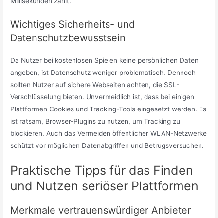
Millisekunden zählt.
Wichtiges Sicherheits- und
Datenschutzbewusstsein
Da Nutzer bei kostenlosen Spielen keine persönlichen Daten
angeben, ist Datenschutz weniger problematisch. Dennoch
sollten Nutzer auf sichere Webseiten achten, die SSL-
Verschlüsselung bieten. Unvermeidlich ist, dass bei einigen
Plattformen Cookies und Tracking-Tools eingesetzt werden. Es
ist ratsam, Browser-Plugins zu nutzen, um Tracking zu
blockieren. Auch das Vermeiden öffentlicher WLAN-Netzwerke
schützt vor möglichen Datenabgriffen und Betrugsversuchen.
Praktische Tipps für das Finden
und Nutzen seriöser Plattformen
Merkmale vertrauenswürdiger Anbieter