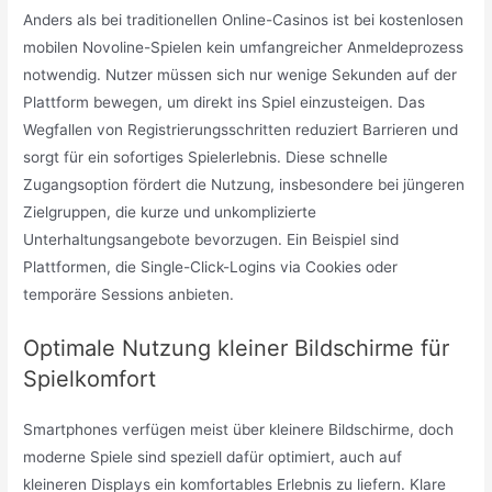
Anders als bei traditionellen Online-Casinos ist bei kostenlosen
mobilen Novoline-Spielen kein umfangreicher Anmeldeprozess
notwendig. Nutzer müssen sich nur wenige Sekunden auf der
Plattform bewegen, um direkt ins Spiel einzusteigen. Das
Wegfallen von Registrierungsschritten reduziert Barrieren und
sorgt für ein sofortiges Spielerlebnis. Diese schnelle
Zugangsoption fördert die Nutzung, insbesondere bei jüngeren
Zielgruppen, die kurze und unkomplizierte
Unterhaltungsangebote bevorzugen. Ein Beispiel sind
Plattformen, die Single-Click-Logins via Cookies oder
temporäre Sessions anbieten.
Optimale Nutzung kleiner Bildschirme für
Spielkomfort
Smartphones verfügen meist über kleinere Bildschirme, doch
moderne Spiele sind speziell dafür optimiert, auch auf
kleineren Displays ein komfortables Erlebnis zu liefern. Klare