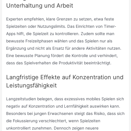
Unterhaltung und Arbeit
Experten empfehlen, klare Grenzen zu setzen, etwa feste
Spielzeiten oder Nutzungslimits. Das Einrichten von Timer-
Apps hilft, die Spielzeit zu kontrollieren. Zudem sollte man
bewusste Freizeitphasen wählen und das Spielen nur als
Ergänzung und nicht als Ersatz für andere Aktivitäten nutzen.
Eine bewusste Planung fördert die Kontrolle und verhindert,
dass das Spielverhalten die Produktivität beeinträchtigt.
Langfristige Effekte auf Konzentration und
Leistungsfähigkeit
Langzeitstudien belegen, dass exzessives mobiles Spielen sich
negativ auf Konzentration und Lernfähigkeit auswirken kann.
Besonders bei jungen Erwachsenen steigt das Risiko, dass sich
die Fokussierung verschlechtert, wenn Spielzeiten
unkontrolliert zunehmen. Dennoch zeigen neuere