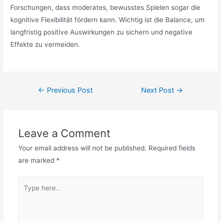
Forschungen, dass moderates, bewusstes Spielen sogar die
kognitive Flexibilität fördern kann. Wichtig ist die Balance, um
langfristig positive Auswirkungen zu sichern und negative
Effekte zu vermeiden.
←
Previous Post
Next Post
→
Leave a Comment
Your email address will not be published.
Required fields
are marked
*