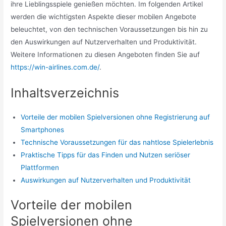
ihre Lieblingsspiele genießen möchten. Im folgenden Artikel
werden die wichtigsten Aspekte dieser mobilen Angebote
beleuchtet, von den technischen Voraussetzungen bis hin zu
den Auswirkungen auf Nutzerverhalten und Produktivität.
Weitere Informationen zu diesen Angeboten finden Sie auf
https://win-airlines.com.de/
.
Inhaltsverzeichnis
Vorteile der mobilen Spielversionen ohne Registrierung auf
Smartphones
Technische Voraussetzungen für das nahtlose Spielerlebnis
Praktische Tipps für das Finden und Nutzen seriöser
Plattformen
Auswirkungen auf Nutzerverhalten und Produktivität
Vorteile der mobilen
Spielversionen ohne