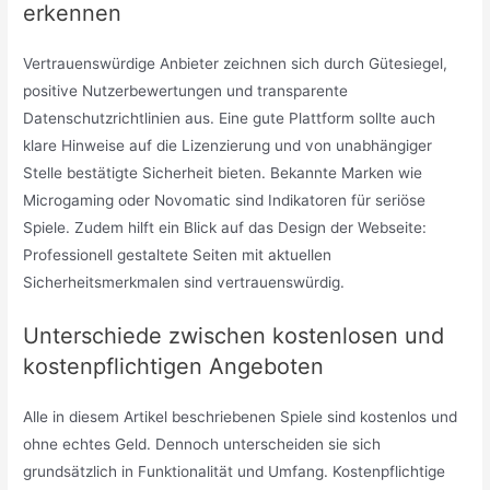
erkennen
Vertrauenswürdige Anbieter zeichnen sich durch Gütesiegel,
positive Nutzerbewertungen und transparente
Datenschutzrichtlinien aus. Eine gute Plattform sollte auch
klare Hinweise auf die Lizenzierung und von unabhängiger
Stelle bestätigte Sicherheit bieten. Bekannte Marken wie
Microgaming oder Novomatic sind Indikatoren für seriöse
Spiele. Zudem hilft ein Blick auf das Design der Webseite:
Professionell gestaltete Seiten mit aktuellen
Sicherheitsmerkmalen sind vertrauenswürdig.
Unterschiede zwischen kostenlosen und
kostenpflichtigen Angeboten
Alle in diesem Artikel beschriebenen Spiele sind kostenlos und
ohne echtes Geld. Dennoch unterscheiden sie sich
grundsätzlich in Funktionalität und Umfang. Kostenpflichtige