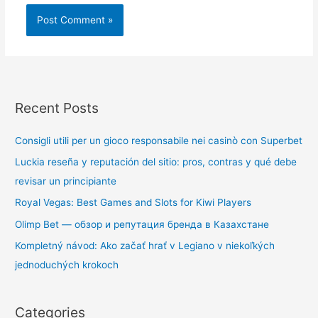
Recent Posts
Consigli utili per un gioco responsabile nei casinò con Superbet
Luckia reseña y reputación del sitio: pros, contras y qué debe
revisar un principiante
Royal Vegas: Best Games and Slots for Kiwi Players
Olimp Bet — обзор и репутация бренда в Казахстане
Kompletný návod: Ako začať hrať v Legiano v niekoľkých
jednoduchých krokoch
Categories