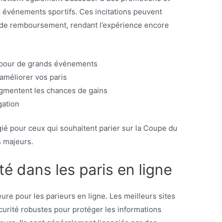
événements sportifs. Ces incitations peuvent
es de remboursement, rendant l’expérience encore
 pour de grands événements
 améliorer vos paris
ugmentent les chances de gains
igation
gié pour ceux qui souhaitent parier sur la Coupe du
 majeurs.
té dans les paris en ligne
ure pour les parieurs en ligne. Les meilleurs sites
urité robustes pour protéger les informations