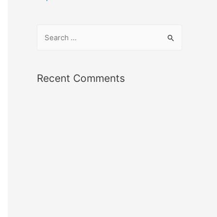
Recent Comments