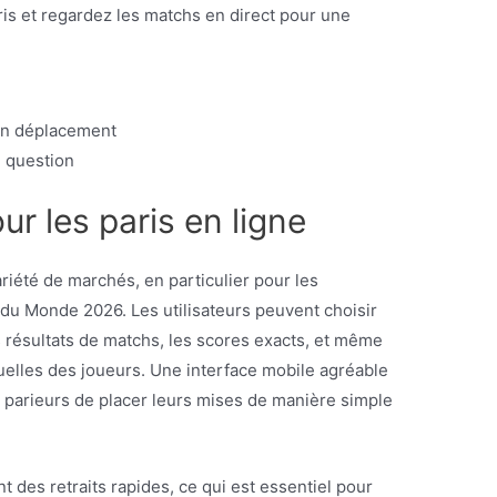
is et regardez les matchs en direct pour une
 en déplacement
e question
ur les paris en ligne
riété de marchés, en particulier pour les
 Monde 2026. Les utilisateurs peuvent choisir
 résultats de matchs, les scores exacts, et même
uelles des joueurs. Une interface mobile agréable
 parieurs de placer leurs mises de manière simple
t des retraits rapides, ce qui est essentiel pour