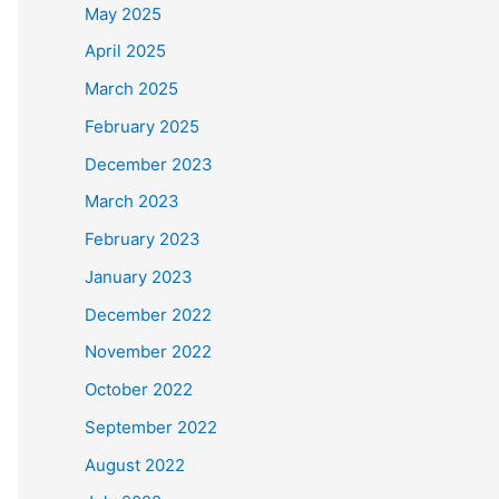
May 2025
April 2025
March 2025
February 2025
December 2023
March 2023
February 2023
January 2023
December 2022
November 2022
October 2022
September 2022
August 2022