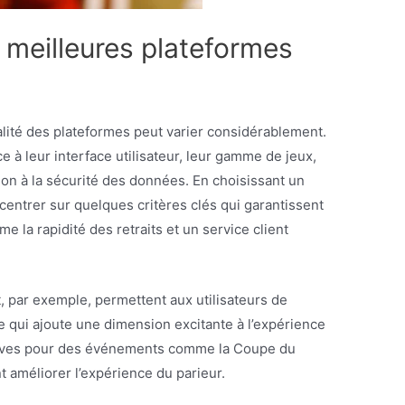
s meilleures plateformes
ualité des plateformes peut varier considérablement.
 à leur interface utilisateur, leur gamme de jeux,
tion à la sécurité des données. En choisissant un
ncentrer sur quelques critères clés qui garantissent
 la rapidité des retraits et un service client
ct, par exemple, permettent aux utilisateurs de
 qui ajoute une dimension excitante à l’expérience
usives pour des événements comme la Coupe du
améliorer l’expérience du parieur.