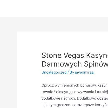
Stone Vegas Kasyn
Darmowych Spinó
Uncategorized
/ By
javedmirza
Oprócz wymienionych bonusów, kasyno 
również ekscytujące wyzwania i turnie
dodatkowe nagrody. Dodatkowo dostęp
lojalnym graczom coraz lepsze korzyśc