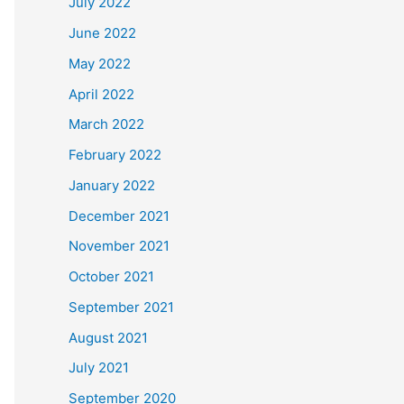
July 2022
June 2022
May 2022
April 2022
March 2022
February 2022
January 2022
December 2021
November 2021
October 2021
September 2021
August 2021
July 2021
September 2020