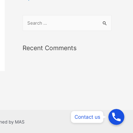
Recent Comments
Phone
Phone
Contact us
Phone
igned by MAS