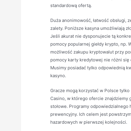
standardową ofertą.
Duża anonimowość, łatwość obsługi, zer
zalety. Poniższe kasyna umożliwiają z
Jeśli akurat nie dysponujecie tą konkr
pomocy popularnej giełdy krypto, np. 
możliwość zakupu kryptowalut przy po
pomocy karty kredytowej nie różni się 
Musimy posiadać tylko odpowiednią k
kasyno.
Gracze mogą korzystać w Polsce tylko 
Casino, w którego ofercie znajdziemy g
stołowe. Programy odpowiedzialnego h
prewencyjny. Ich celem jest powstrz
hazardowych w pierwszej kolejności.