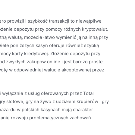
o prowizji i szybkość transakcji to niewątpliwe
łożenie depozytu przy pomocy różnych kryptowalut.
etną walutą, możecie łatwo wymienić ją na inną przy
Wiele poniższych kasyn oferuje również szybką
mocy karty kredytowej. Złożenie depozytu przy
od zwykłych zakupów online i jest bardzo proste.
wotę w odpowiedniej walucie akceptowanej przez
i wyłącznie z usług oferowanych przez Total
ry slotowe, gry na żywo z udziałem krupierów i gry
azardu w polskich kasynach mają charakter
ymanie rozwoju problematycznych zachowań