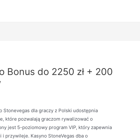
o Bonus do 2250 zł + 200
w
Stonevegas dla graczy z Polski udostępnia
je, które pozwalają graczom rywalizować o
ny jest 5-poziomowy program VIP, który zapewnia
i i przywileje. Kasyno StoneVegas dba o