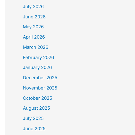
July 2026
June 2026
May 2026
April 2026
March 2026
February 2026
January 2026
December 2025
November 2025
October 2025
August 2025
July 2025
June 2025