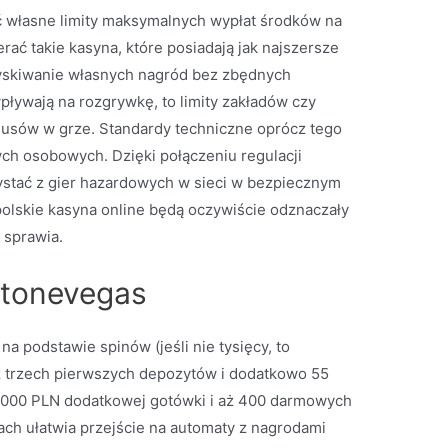
 własne limity maksymalnych wypłat środków na
rać takie kasyna, które posiadają jak najszersze
uzyskiwanie własnych nagród bez zbędnych
pływają na rozgrywkę, to limity zakładów czy
onusów w grze. Standardy techniczne oprócz tego
ch osobowych. Dzięki połączeniu regulacji
stać z gier hazardowych w sieci w bezpiecznym
olskie kasyna online będą oczywiście odznaczały
 sprawia.
Stonevegas
na podstawie spinów (jeśli nie tysięcy, to
 z trzech pierwszych depozytów i dodatkowo 55
3000 PLN dodatkowej gotówki i aż 400 darmowych
ch ułatwia przejście na automaty z nagrodami