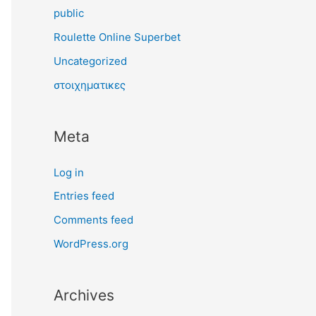
public
Roulette Online Superbet
Uncategorized
στοιχηματικες
Meta
Log in
Entries feed
Comments feed
WordPress.org
Archives