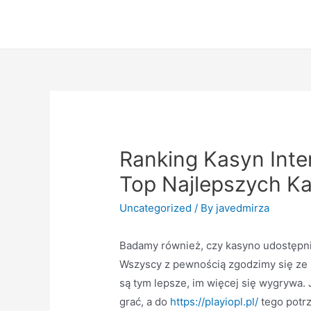
Ranking Kasyn Int
Top Najlepszych Ka
Uncategorized
/ By
javedmirza
Badamy również, czy kasyno udostępnia 
Wszyscy z pewnością zgodzimy się ze 
są tym lepsze, im więcej się wygrywa.
grać, a do
https://playiopl.pl/
tego potr