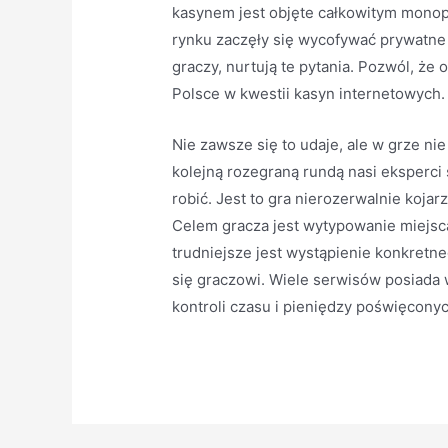
kasynem jest objęte całkowitym monop
rynku zaczęły się wycofywać prywatne 
graczy, nurtują te pytania. Pozwól, że
Polsce w kwestii kasyn internetowych.
Nie zawsze się to udaje, ale w grze ni
kolejną rozegraną rundą nasi eksperci 
robić. Jest to gra nierozerwalnie koja
Celem gracza jest wytypowanie miejsca 
trudniejsze jest wystąpienie konkretn
się graczowi. Wiele serwisów posiada 
kontroli czasu i pieniędzy poświęconyc