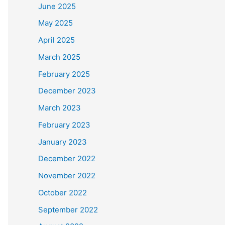
June 2025
May 2025
April 2025
March 2025
February 2025
December 2023
March 2023
February 2023
January 2023
December 2022
November 2022
October 2022
September 2022