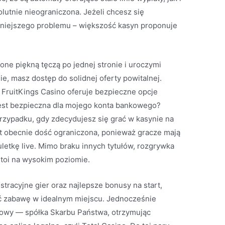
solutnie nieograniczona. Jeżeli chcesz się
mniejszego problemu – większość kasyn proponuje
lone piękną tęczą po jednej stronie i uroczymi
e, masz dostęp do solidnej oferty powitalnej.
 FruitKings Casino oferuje bezpieczne opcje
jest bezpieczna dla mojego konta bankowego?
rzypadku, gdy zdecydujesz się grać w kasynie na
st obecnie dość ograniczona, ponieważ gracze mają
letkę live. Mimo braku innych tytułów, rozgrywka
 stoi na wysokim poziomie.
tracyjne gier oraz najlepsze bonusy na start,
ć zabawę w idealnym miejscu. Jednocześnie
ortowy — spółka Skarbu Państwa, otrzymując