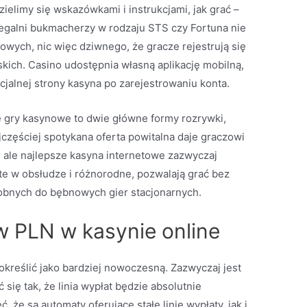
ielimy się wskazówkami i instrukcjami, jak grać –
legalni bukmacherzy w rodzaju STS czy Fortuna nie
owych, nic więc dziwnego, że gracze rejestrują się
ich. Casino udostępnia własną aplikację mobilną,
cjalnej strony kasyna po zarejestrowaniu konta.
 gry kasynowe to dwie główne formy rozrywki,
ajczęściej spotykana oferta powitalna daje graczowi
 ale najlepsze kasyna internetowe zazwyczaj
ste w obsłudze i różnorodne, pozwalają grać bez
bnych do bębnowych gier stacjonarnych.
 PLN w kasynie online
określić jako bardziej nowoczesną. Zazwyczaj jest
się tak, że linia wypłat będzie absolutnie
 że są automaty oferujące stałe linie wypłaty, jak i