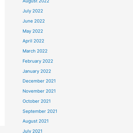
August 2022
July 2022
June 2022
May 2022
April 2022
March 2022
February 2022
January 2022
December 2021
November 2021
October 2021
September 2021
August 2021
July 2021