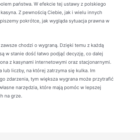
olem państwa. W efekcie tej ustawy z polskiego
kasyna. Z pewnością Ciebie, jak i wielu innych
 opiszemy pokrótce, jak wygląda sytuacja prawna w
e zawsze chodzi o wygraną. Dzięki temu z każdą
są w stanie dość łatwo podjąć decyzję, co dalej
rzona z kasynami internetowymi oraz stacjonarnymi.
lub liczby, na której zatrzyma się kulka. Im
ego zdarzenia, tym większa wygrana może przytrafić
własne narzędzia, które mają pomóc w lepszej
h na grze.