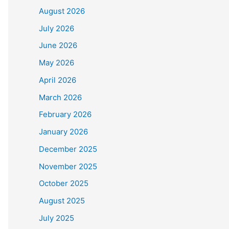
August 2026
July 2026
June 2026
May 2026
April 2026
March 2026
February 2026
January 2026
December 2025
November 2025
October 2025
August 2025
July 2025