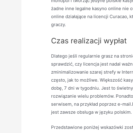
monopol i tworząc jedyne polskie kasyno
żadne inne legalne kasyno online nie o
online działające na licencji Curacao
graczy.
Czas realizacji wypłat
Dlatego jeśli regularnie grasz na stro
sprawdzić, czy licencja jest nadal waż
zminimalizowanie szarej strefy w Inter
często, jak to możliwe. Większość kas
dobę, 7 dni w tygodniu. Jest to świetn
rozwiązanie wielu problemów. Ponadto 
serwisem, na przykład poprzez e-mai
jest zawsze obsługa w języku polskim.
Przedstawione poniżej wskazówki zos