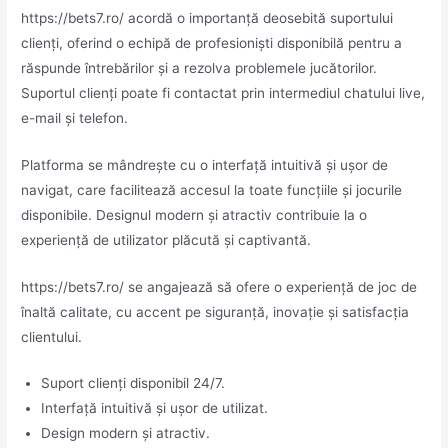
https://bets7.ro/ acordă o importanță deosebită suportului
clienți, oferind o echipă de profesioniști disponibilă pentru a
răspunde întrebărilor și a rezolva problemele jucătorilor.
Suportul clienți poate fi contactat prin intermediul chatului live,
e-mail și telefon.
Platforma se mândrește cu o interfață intuitivă și ușor de
navigat, care facilitează accesul la toate funcțiile și jocurile
disponibile. Designul modern și atractiv contribuie la o
experiență de utilizator plăcută și captivantă.
https://bets7.ro/ se angajează să ofere o experiență de joc de
înaltă calitate, cu accent pe siguranță, inovație și satisfacția
clientului.
Suport clienți disponibil 24/7.
Interfață intuitivă și ușor de utilizat.
Design modern și atractiv.