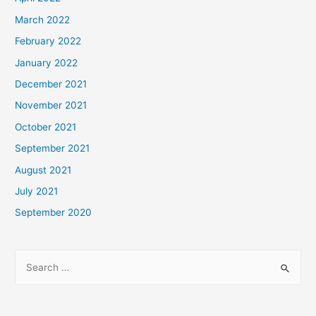
March 2022
February 2022
January 2022
December 2021
November 2021
October 2021
September 2021
August 2021
July 2021
September 2020