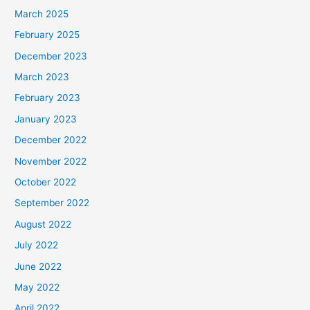
March 2025
February 2025
December 2023
March 2023
February 2023
January 2023
December 2022
November 2022
October 2022
September 2022
August 2022
July 2022
June 2022
May 2022
April 2022