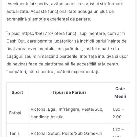
evenimentului sportiv, având acces la statistici și informații
actualizate. Această funcționalitate adaugă un plus de
adrenalină și emoție experienței de pariere.
În plus, https://bets7.ro/ oferă funcții suplimentare, cum ar fi
Cash Out, care permite jucătorilor să închidă pariul înainte de
finalizarea evenimentului, asigurându-și astfel o parte din
câștiguri sau minimalizând pierderile. Interfața intuitivă și ușor
de navigat face ca platforma să fie accesibilă atât pentru
începători, cât și pentru jucătorii experimentați.
Cote
Sport
Tipuri de Pariuri
Medii
Victoria, Egal, Înfrângere, Peste/Sub,
1.80 –
Fotbal
Handicap Asiatic
2.00
1.70 –
Tenis
Victoria, Seturi, Peste/Sub Game-uri