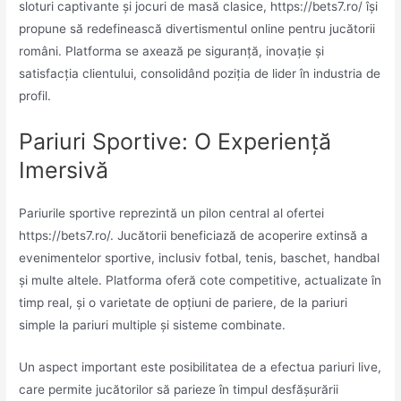
sloturi captivante și jocuri de masă clasice, https://bets7.ro/ își
propune să redefinească divertismentul online pentru jucătorii
români. Platforma se axează pe siguranță, inovație și
satisfacția clientului, consolidând poziția de lider în industria de
profil.
Pariuri Sportive: O Experiență
Imersivă
Pariurile sportive reprezintă un pilon central al ofertei
https://bets7.ro/. Jucătorii beneficiază de acoperire extinsă a
evenimentelor sportive, inclusiv fotbal, tenis, baschet, handbal
și multe altele. Platforma oferă cote competitive, actualizate în
timp real, și o varietate de opțiuni de pariere, de la pariuri
simple la pariuri multiple și sisteme combinate.
Un aspect important este posibilitatea de a efectua pariuri live,
care permite jucătorilor să parieze în timpul desfășurării