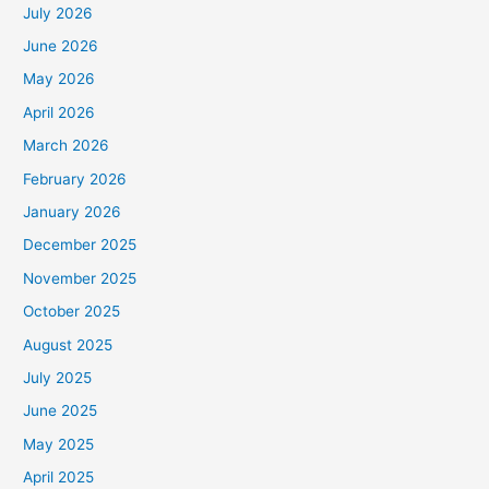
July 2026
June 2026
May 2026
April 2026
March 2026
February 2026
January 2026
December 2025
November 2025
October 2025
August 2025
July 2025
June 2025
May 2025
April 2025