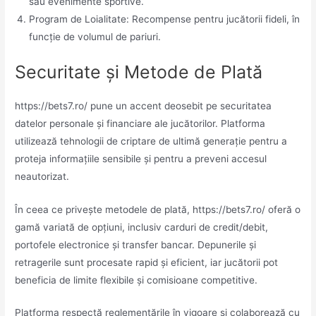
sau evenimente sportive.
Program de Loialitate: Recompense pentru jucătorii fideli, în
funcție de volumul de pariuri.
Securitate și Metode de Plată
https://bets7.ro/ pune un accent deosebit pe securitatea
datelor personale și financiare ale jucătorilor. Platforma
utilizează tehnologii de criptare de ultimă generație pentru a
proteja informațiile sensibile și pentru a preveni accesul
neautorizat.
În ceea ce privește metodele de plată, https://bets7.ro/ oferă o
gamă variată de opțiuni, inclusiv carduri de credit/debit,
portofele electronice și transfer bancar. Depunerile și
retragerile sunt procesate rapid și eficient, iar jucătorii pot
beneficia de limite flexibile și comisioane competitive.
Platforma respectă reglementările în vigoare și colaborează cu